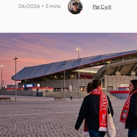
06/2026
5 mins
•
Par Cyril