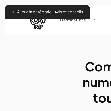
Aller à la catégorie :
Avis et conseils
Destinations
Com
numé
tou