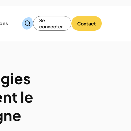
Se
ces
Contact
connecter
gies
nt le
igne