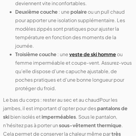
deviennent vite inconfortables.
Deuxième couche
: une
polaire
ou un pull chaud
pour apporter une isolation supplémentaire. Les
modèles zippés sont pratiques pour ajuster la
température en fonction des moments de la
journée.
Troisième couche
: une
veste de ski homme
ou
femme imperméable et coupe-vent. Assurez-vous
qu’elle dispose d’une capuche ajustable, de
poches pratiques et d’une bonne longueur pour
protéger du froid.
Le bas du corps : rester au sec et au chaudPour les
jambes, il est important d’opter pour des
pantalons de
ski
bien isolés et
imperméables
. Sous le pantalon,
n’hésitez pas à porter un
sous-vêtement thermique
.
Cela permet de conserver la chaleur même par
très