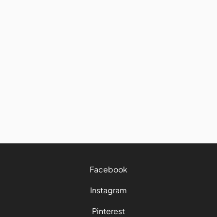
Avis et conseils
Road trip : comment bien
manger et garder ses bonnes
habitudes sur la route
27/7/2026
4 mins
Facebook
Instagram
Pinterest