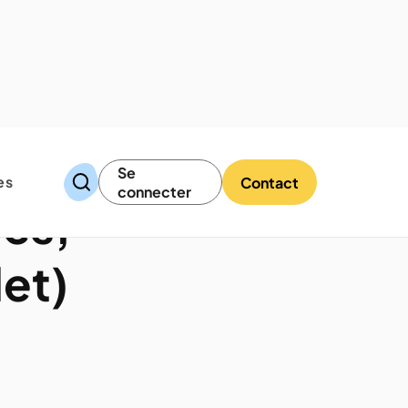
Se
es
Contact
connecter
rës,
et)