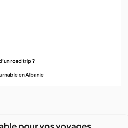
’un road trip ?
urnable en Albanie
able pour vos voyages