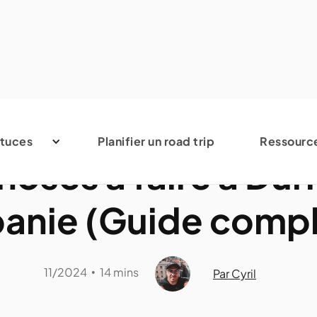
Albanie
tuces
Planifier un road trip
Ressourc
hoses à faire à Dur
banie (Guide compl
11/2024
14 mins
•
Par Cyril