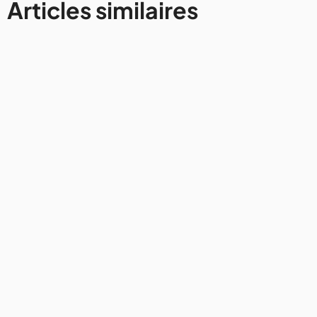
Articles similaires
Avis et conseils
Comment rester connecté à
Internet lors d'un voyage en van
31/7/2026
4mins