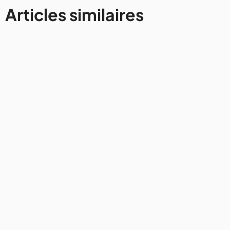
Articles similaires
France
Road trip au départ de Lyon :
notre itinéraire entre Beaujolais
et Ardèche
7/8/2026