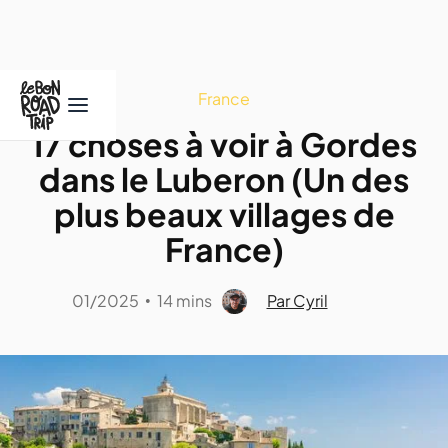
France
17 choses à voir à Gordes
dans le Luberon (Un des
plus beaux villages de
France)
01/2025
14 mins
Par Cyril
•