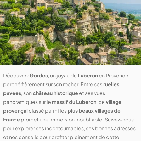
Découvrez
Gordes
, un joyau du
Luberon
en Provence,
perché fièrement sur son rocher. Entre ses
ruelles
pavées
, son
château historique
et ses vues
panoramiques sur le
massif du Luberon
, ce
village
provençal
classé parmi les
plus beaux villages de
France
promet une immersion inoubliable. Suivez-nous
pour explorer ses incontournables, ses bonnes adresses
et nos conseils pour profiter pleinement de cette