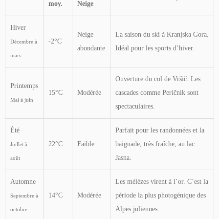
moy.
Neige
Hiver
Neige
La saison du ski à Kranjska Gora.
-2°C
Décembre à
abondante
Idéal pour les sports d’hiver.
mars
Ouverture du col de Vršič. Les
Printemps
15°C
Modérée
cascades comme Peričnik sont
Mai à juin
spectaculaires.
Été
Parfait pour les randonnées et la
22°C
Faible
baignade, très fraîche, au lac
Juillet à
Jasna.
août
Automne
Les mélèzes virent à l’or. C’est la
14°C
Modérée
période la plus photogénique des
Septembre à
Alpes juliennes.
octobre