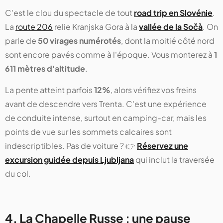
C'est le clou du spectacle de tout
road trip en Slovénie
.
La
route 206
relie Kranjska Gora à la
vallée de la Sočà
. On
parle de
50 virages numérotés
, dont la moitié côté nord
sont encore pavés comme à l'époque. Vous monterez à
1
611 mètres d'altitude
.
La pente atteint parfois
12%
, alors vérifiez vos freins
avant de descendre vers Trenta. C'est une expérience
de conduite intense, surtout en camping-car, mais les
points de vue sur les sommets calcaires sont
indescriptibles. Pas de voiture ? 👉
Réservez une
excursion guidée depuis Ljubljana
qui inclut la traversée
du col.
4. La Chapelle Russe : une pause