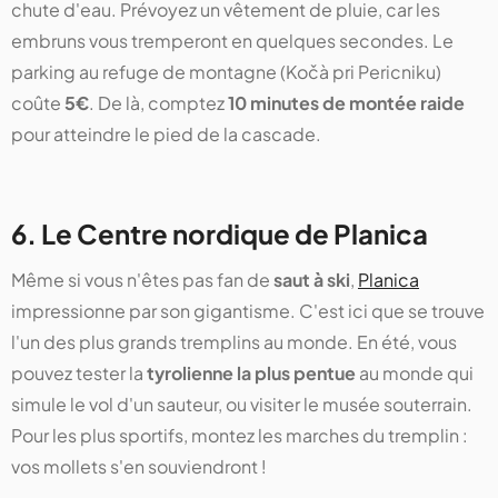
chute d'eau. Prévoyez un vêtement de pluie, car les
embruns vous tremperont en quelques secondes. Le
parking au refuge de montagne (Kočà pri Pericniku)
coûte
5€
. De là, comptez
10 minutes de montée raide
pour atteindre le pied de la cascade.
6. Le Centre nordique de Planica
Même si vous n'êtes pas fan de
saut à ski
,
Planica
impressionne par son gigantisme. C'est ici que se trouve
l'un des plus grands tremplins au monde. En été, vous
pouvez tester la
tyrolienne la plus pentue
au monde qui
simule le vol d'un sauteur, ou visiter le musée souterrain.
Pour les plus sportifs, montez les marches du tremplin :
vos mollets s'en souviendront !