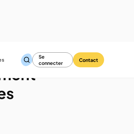
Se
es
Contact
connecter
ement
es