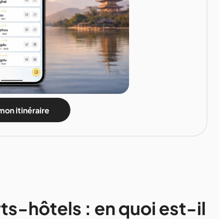
mon itinéraire
s-hôtels : en quoi est-il