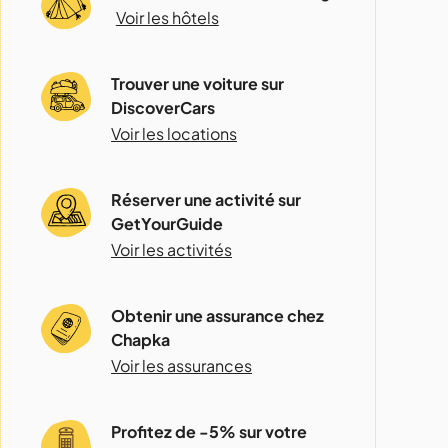
Voir les hôtels
Trouver une voiture sur
DiscoverCars
Voir les locations
Réserver une activité sur
GetYourGuide
Voir les activités
Obtenir une assurance chez
Chapka
Voir les assurances
Profitez de -5% sur votre