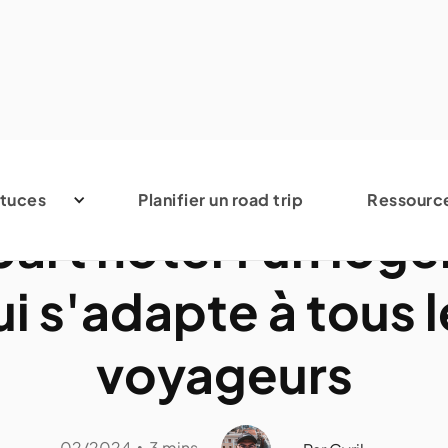
Avis et conseils
tuces
Planifier un road trip
Ressourc
part hôtel : un log
ui s'adapte à tous l
voyageurs
02/2024
3 mins
•