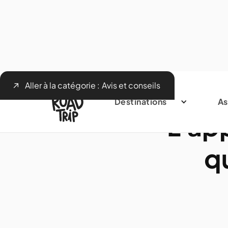
Aller à la catégorie :
Avis et conseils
Destinations
As
L'ap
q