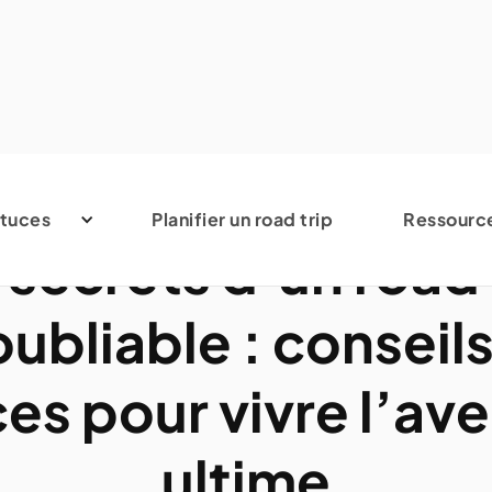
Avis et conseils
tuces
Planifier un road trip
Ressourc
 secrets d’un road 
oubliable : conseils
es pour vivre l’av
ultime