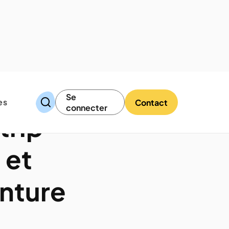
Se
es
Contact
connecter
trip
 et
enture