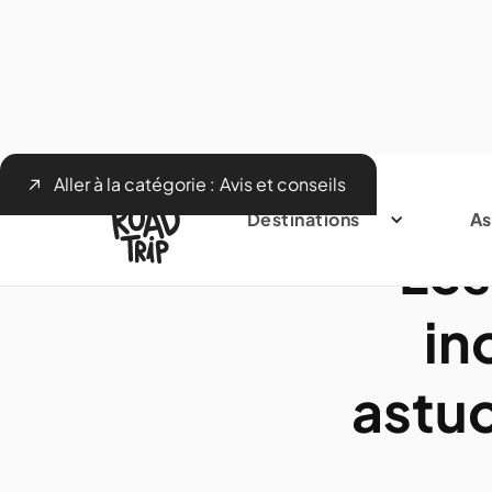
Aller à la catégorie :
Avis et conseils
Destinations
As
Les
in
astuc