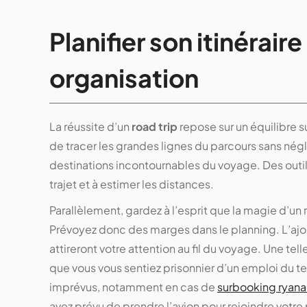
Planifier son itinéraire 
organisation
La réussite d’un
road trip
repose sur un équilibre su
de tracer les grandes lignes du parcours sans négl
destinations incontournables du voyage. Des outi
trajet et à estimer les distances.
Parallèlement, gardez à l’esprit que la magie d’un
Prévoyez donc des marges dans le planning. L’ajout
attireront votre attention au fil du voyage. Une t
que vous vous sentiez prisonnier d’un emploi du te
imprévus, notamment en cas de
surbooking ryana
avez prévu de prendre l’avion pour rejoindre votre