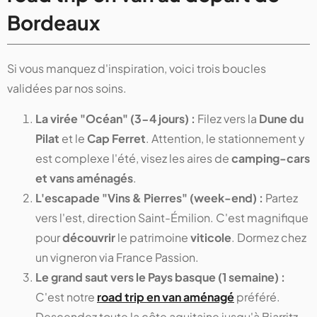
Bordeaux
Si vous manquez d'inspiration, voici trois boucles
validées par nos soins.
La virée "Océan" (3-4 jours) :
Filez vers la
Dune du
Pilat
et le
Cap Ferret
. Attention, le stationnement y
est complexe l'été, visez les aires de
camping-cars
et vans aménagés
.
L'escapade "Vins & Pierres" (week-end) :
Partez
vers l'est, direction Saint-Émilion. C'est magnifique
pour
découvrir
le patrimoine
viticole
. Dormez chez
un vigneron via France Passion.
Le grand saut vers le Pays basque (1 semaine) :
C'est notre
road trip en van aménagé
préféré.
Descendez toute la côte aquitaine jusqu'à Biarritz.