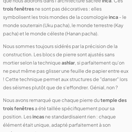
que nous adorons dans l'architecture sacrée
inca
. Ces
trois fenêtres
ne sont pas décoratives : elles
symbolisent les trois mondes de la cosmologie
inca
- le
monde souterrain (Uku pacha), le monde terrestre (Kay
pacha) et le monde céleste (Hanan pacha).
Nous sommes toujours sidérés par la précision de la
construction. Les blocs de pierre sont ajustés sans
mortier selon la technique
ashlar
, si parfaitement qu'on
ne peut même pas glisser une feuille de papier entre eux
! Cette technique permet aux structures de "danser" lors
des séismes plutôt que de s'effondrer. Génial, non ?
Nous avons remarqué que chaque pierre du
temple des
trois fenêtres
a été taillée spécifiquement pour sa
position. Les
incas
ne standardisaient rien : chaque
élément était unique, adapté parfaitement à son