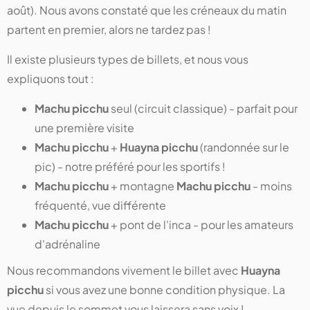
août). Nous avons constaté que les créneaux du matin
partent en premier, alors ne tardez pas !
Il existe plusieurs types de billets, et nous vous
expliquons tout :
Machu picchu
seul (circuit classique) - parfait pour
une première visite
Machu picchu
+
Huayna picchu
(randonnée sur le
pic) - notre préféré pour les sportifs !
Machu picchu
+ montagne
Machu picchu
- moins
fréquenté, vue différente
Machu picchu
+ pont de l'inca - pour les amateurs
d'adrénaline
Nous recommandons vivement le billet avec
Huayna
picchu
si vous avez une bonne condition physique. La
vue depuis le sommet vous laissera sans voix !