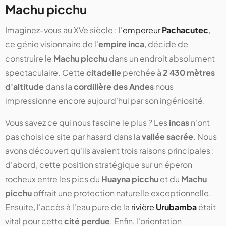
Machu picchu
Imaginez-vous au XVe siècle : l'
empereur
Pachacutec
,
ce génie visionnaire de l'
empire inca
, décide de
construire le
Machu picchu
dans un endroit absolument
spectaculaire. Cette
citadelle
perchée à
2 430 mètres
d'altitude
dans la
cordillère des Andes
nous
impressionne encore aujourd'hui par son ingéniosité.
Vous savez ce qui nous fascine le plus ? Les
incas
n'ont
pas choisi ce site par hasard dans la
vallée sacrée
. Nous
avons découvert qu'ils avaient trois raisons principales :
d'abord, cette position stratégique sur un éperon
rocheux entre les pics du
Huayna picchu
et du
Machu
picchu
offrait une protection naturelle exceptionnelle.
Ensuite, l'accès à l'eau pure de la
rivière
Urubamba
était
vital pour cette
cité perdue
. Enfin, l'orientation