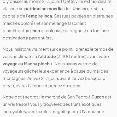
d'y passer au moins 2-3 jours ! Cette ville extraordinaire,
classée au
patrimoine mondial
de l'
Unesco
, était la
capitale de l'
empire inca
. Ses rues pavées en pierre, ses
marchés colorés et son mélange fascinant
d'architecture
inca
et coloniale espagnole en font une
destination à part entière.
Nous insistons vraiment sur ce point : prenez le temps de
vous acclimater à l'
altitude
(3 400 mètres) avant votre
voyage au Machu picchu
! Nous avons vu trop de
voyageurs gâcher leur expérience à cause du mal des
montagnes. Arrivez 2-3 jours avant, buvez beaucoup
d'eau, évitez l'alcool et prenez du repos.
Notre petit secret : le marché de San Pedro à
Cuzco
est
un vrai trésor ! Vous y trouverez des fruits exotiques
incroyables, des textiles magnifiques et l'ambiance