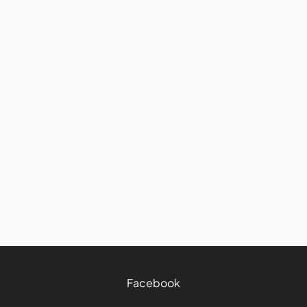
Avis et conseils
Road trip : comment bien
manger et garder ses bonnes
habitudes sur la route
27/7/2026
4 mins
Facebook