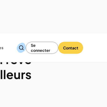
Se
es
Contact
connecter
 rêve
lleurs