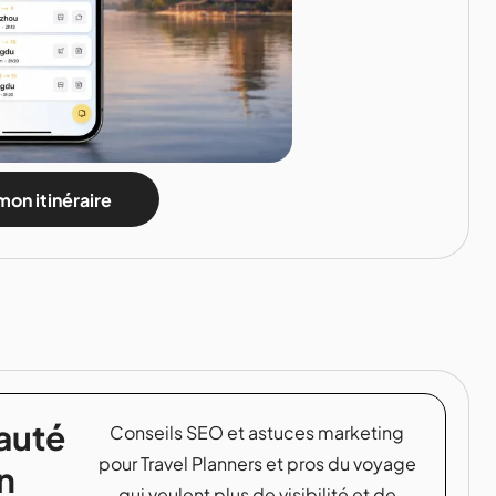
mon itinéraire
auté
Conseils SEO et astuces marketing
pour Travel Planners et pros du voyage
n
qui veulent plus de visibilité et de