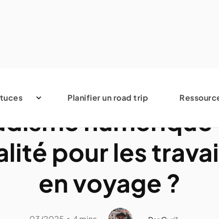
Marketing et nomad digital
tuces
Planifier un road trip
Ressourc
disme numérique :
alité pour les travai
en voyage ?
03/2025
4 mins
•