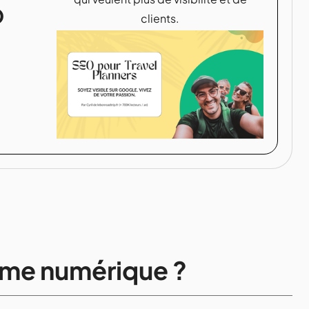
O
clients.
sme numérique ?