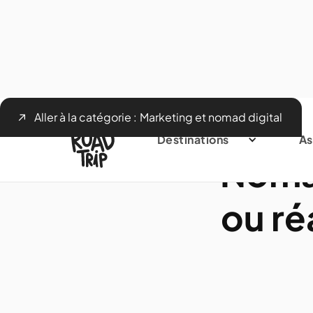
Aller à la catégorie :
Marketing et nomad digital
Destinations
As
Noma
ou ré