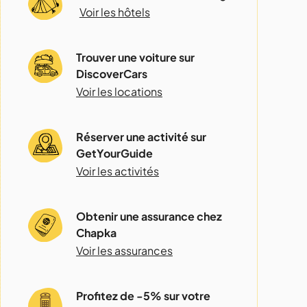
Voir les hôtels
Trouver une voiture sur
DiscoverCars
Voir les locations
Réserver une activité sur
GetYourGuide
Voir les activités
Obtenir une assurance chez
Chapka
Voir les assurances
Profitez de -5% sur votre