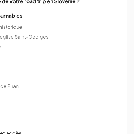
 de votre road trip en Slovénie ?
tournables
 historique
'église Saint-Georges
n
 de Piran
 et accès