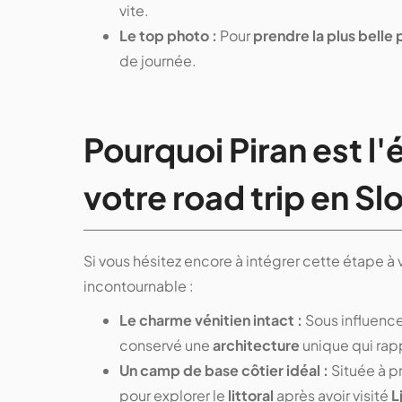
vite.
Le top photo :
Pour
prendre la plus belle 
de journée.
Pourquoi Piran est l
votre road trip en Sl
Si vous hésitez encore à intégrer cette étape à
incontournable :
Le charme vénitien intact :
Sous influence
conservé une
architecture
unique qui rapp
Un camp de base côtier idéal :
Située à p
pour explorer le
littoral
après avoir visité
L