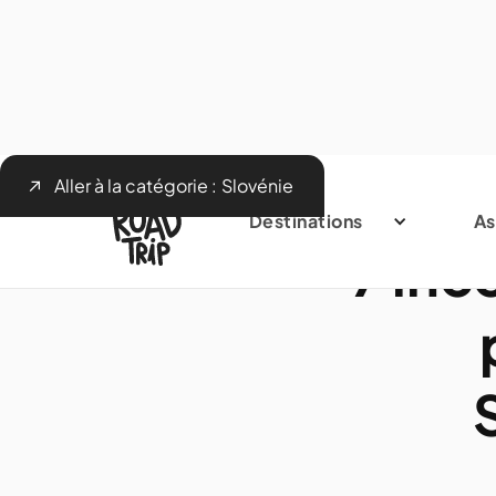
Aller à la catégorie :
Slovénie
Destinations
As
7 inc