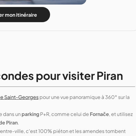
r mon itinéraire
ondes pour visiter Piran
se Saint-Georges
pour une vue panoramique à 360° sur la
le dans un
parking
P+R, comme celui de
Fornače
, et utilisez
de Piran
.
centre-ville, c'est 100% piéton et les amendes tombent