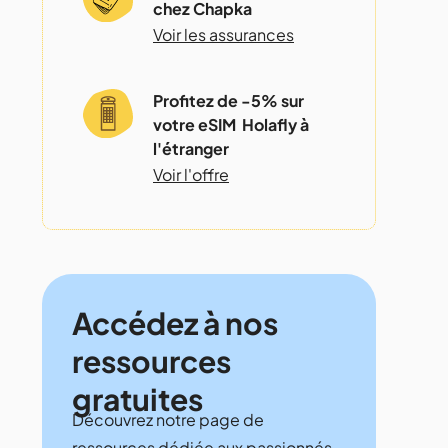
chez Chapka
Voir les assurances
Profitez de -5% sur
votre eSIM Holafly à
l'étranger
Voir l'offre
Accédez à nos
ressources
gratuites
Découvrez notre page de
ressources dédiée aux passionnés