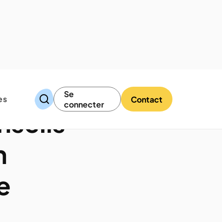
Se
es
Contact
connecter
nseils
n
e