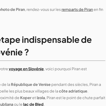
photo de Piran
, rendez-vous sur les
remparts de Piran
en fin
'étape indispensable de
ovénie ?
 votre
voyage en Slovénie
, voici pourquoi Piran est
 de la
République de Venise
pendant des siècles, Piran a
elle les plus beaux villages de la
côte adriatique
.
roximité de
Koper
et
Izola
, Piran est le point de chute parfait
jubljana
ou le
lac de Bled
.