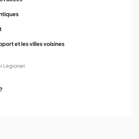
ntiques
t
ort et les villes voisines
ei Legionari
?