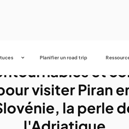
Slovénie
tuces
Planifier un road trip
Ressourc
ontournables et co
pour visiter Piran e
Slovénie, la perle d
l'Adriatique