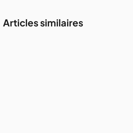
Articles similaires
États-Unis
Comment organiser sa visite du
Grand Canyon ?