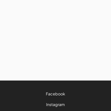
États-Unis
La Floride sans Disney : le vrai
visage sauvage du Sud depuis
Orlando
2/6/2026
3 mins
Facebook
Instagram