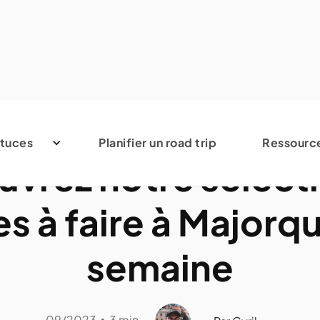
Espagne
tuces
Planifier un road trip
Ressourc
vrez notre sélect
s à faire à Majorqu
semaine
09/2023
3 min
•