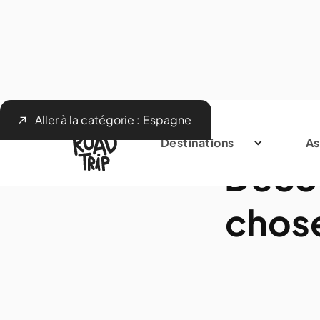
Aller à la catégorie :
Espagne
Destinations
As
Décou
chose