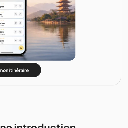
mon itinéraire
ne introduction