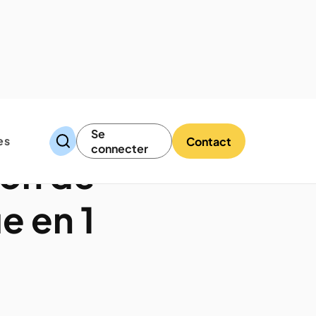
Se
es
Contact
connecter
ion de
e en 1