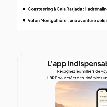
Coasteering à Cala Ratjada : l’adrénali
Vol en Montgolfière : une aventure céle
L'app indispensa
Rejoignez les milliers de voy
LBRT
pour créer des itinéraires u