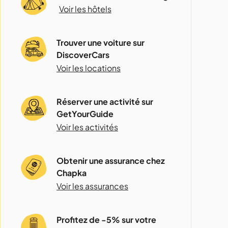
Voir les hôtels
Trouver une voiture sur
DiscoverCars
Voir les locations
Réserver une activité sur
GetYourGuide
Voir les activités
Obtenir une assurance chez
Chapka
Voir les assurances
Profitez de -5% sur votre