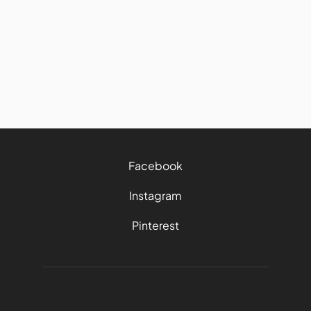
guide complet pour votre road
trip
8/6/2026
15 mins
Facebook
Instagram
Pinterest