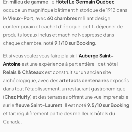
En
milieu de gamme
, le
Hôtel Le Germain Québec
occupe un magnifique bâtiment historique de 1912 dans
le
Vieux-Port
, avec
60 chambres
mêlant design
contemporain et cachet d'époque, petit-déjeuner de
produits locaux inclus et machine Nespresso dans
chaque chambre, noté
9.1/10 sur Booking
.
Et si vous voulez vous faire plaisir, l'
Auberge Saint-
Antoine
est une expérience à part entière : cet hôtel
Relais & Châteaux
est construit sur un ancien site
archéologique, avec des
artefacts centenaires
exposés
dans tout l'établissement, un restaurant gastronomique
(
Chez Muffy
) et des terrasses offrant une vue imprenable
sur le
fleuve Saint-Laurent
. Il est noté
9.5/10 sur Booking
et fait régulièrement partie des meilleurs hôtels du
Canada.