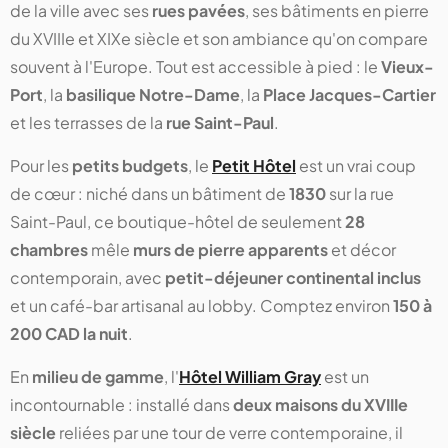
de la ville avec ses
rues pavées
, ses bâtiments en pierre
du XVIIIe et XIXe siècle et son ambiance qu'on compare
souvent à l'Europe. Tout est accessible à pied : le
Vieux-
Port
, la
basilique Notre-Dame
, la
Place Jacques-Cartier
et les terrasses de la
rue Saint-Paul
.
Pour les
petits budgets
, le
Petit Hôtel
est un vrai coup
de cœur : niché dans un bâtiment de
1830
sur la rue
Saint-Paul, ce boutique-hôtel de seulement
28
chambres
mêle
murs de pierre apparents
et décor
contemporain, avec
petit-déjeuner continental inclus
et un café-bar artisanal au lobby. Comptez environ
150 à
200 CAD la nuit
.
En
milieu de gamme
, l'
Hôtel William Gray
est un
incontournable : installé dans
deux maisons du XVIIIe
siècle
reliées par une tour de verre contemporaine, il