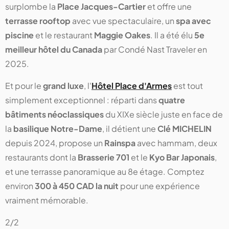
surplombe la
Place Jacques-Cartier
et offre une
terrasse rooftop
avec vue spectaculaire, un
spa avec
piscine
et le restaurant
Maggie Oakes
. Il a été élu
5e
meilleur hôtel du Canada
par Condé Nast Traveler en
2025.
Et pour le
grand luxe
, l'
Hôtel Place d'Armes
est tout
simplement exceptionnel : réparti dans
quatre
bâtiments néoclassiques
du XIXe siècle juste en face de
la
basilique Notre-Dame
, il détient une
Clé MICHELIN
depuis 2024, propose un
Rainspa
avec hammam, deux
restaurants dont la
Brasserie 701
et le
Kyo Bar Japonais
,
et une terrasse panoramique au 8e étage. Comptez
environ
300 à 450 CAD la nuit
pour une expérience
vraiment mémorable.
2/2