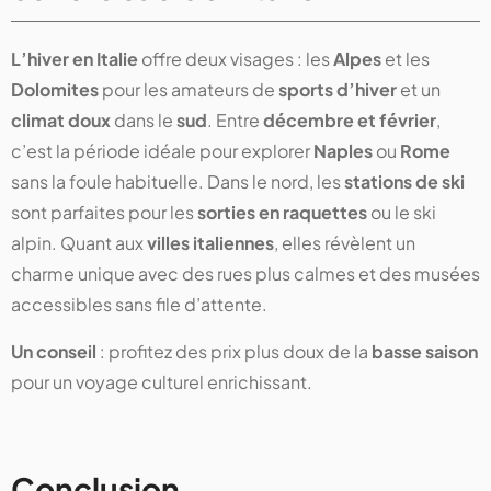
L’hiver en Italie
offre deux visages : les
Alpes
et les
Dolomites
pour les amateurs de
sports d’hiver
et un
climat doux
dans le
sud
. Entre
décembre et février
,
c’est la période idéale pour explorer
Naples
ou
Rome
sans la foule habituelle. Dans le nord, les
stations de ski
sont parfaites pour les
sorties en raquettes
ou le ski
alpin. Quant aux
villes italiennes
, elles révèlent un
charme unique avec des rues plus calmes et des musées
accessibles sans file d’attente.
Un conseil
: profitez des prix plus doux de la
basse saison
pour un voyage culturel enrichissant.
Conclusion