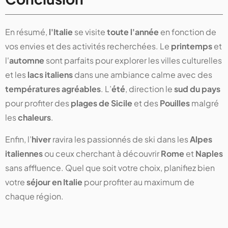
En résumé,
l'Italie
se visite
toute l'année
en fonction de
vos envies et des activités recherchées. Le
printemps
et
l'
automne
sont parfaits pour explorer les villes culturelles
et les
lacs italiens
dans une ambiance calme avec des
températures agréables
. L’
été
, direction le
sud du pays
pour profiter des
plages de Sicile
et des
Pouilles
malgré
les
chaleurs
.
Enfin, l’
hiver
ravira les passionnés de ski dans les
Alpes
italiennes
ou ceux cherchant à découvrir
Rome
et
Naples
sans affluence. Quel que soit votre choix, planifiez bien
votre
séjour en Italie
pour profiter au maximum de
chaque région.