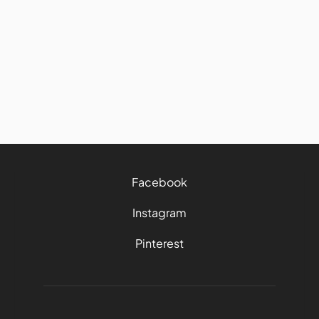
Road trip : comment bien
manger et garder ses bonnes
habitudes sur la route
27/7/2026
4 mins
Facebook
Instagram
Pinterest