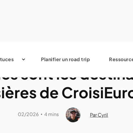
Avis et conseils
tuces
Planifier un road trip
Ressourc
es sont les destin
sières de CroisiEur
02/2026
4 mins
•
Par Cyril