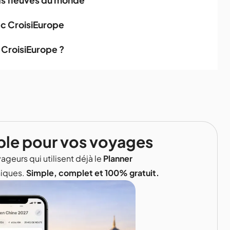
nds fleuves du monde
ec CroisiEurope
 CroisiEurope ?
ble pour vos voyages
ageurs qui utilisent déjà le
Planner
niques.
Simple, complet et 100% gratuit.