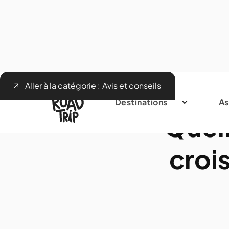
Aller à la catégorie :
Avis et conseils
Destinations
As
Quell
croi