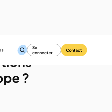
Se
es
Contact
connecter
ations
ope ?