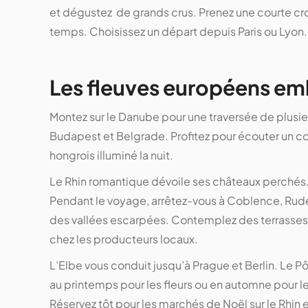
et dégustez de grands crus. Prenez une courte cro
temps. Choisissez un départ depuis Paris ou Lyon.
Les fleuves européens e
Montez sur le Danube pour une traversée de plusieu
Budapest et Belgrade. Profitez pour écouter un co
hongrois illuminé la nuit.
Le Rhin romantique dévoile ses châteaux perchés.
Pendant le voyage, arrêtez-vous à Coblence, Rud
des vallées escarpées. Contemplez des terrasses
chez les producteurs locaux.
L’Elbe vous conduit jusqu’à Prague et Berlin. Le Pô 
au printemps pour les fleurs ou en automne pour les 
Réservez tôt pour les marchés de Noël sur le Rhin