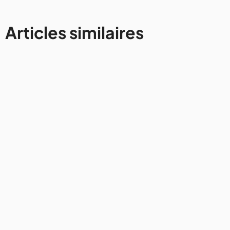
Articles similaires
Avis et conseils
Comment rester connecté à
Internet lors d'un voyage en van
31/7/2026