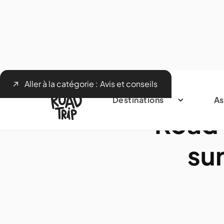
Aller à la catégorie :
Avis et conseils
Destinations
As
Road 
sur