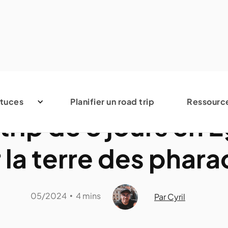
Avis et conseils
tuces
Planifier un road trip
Ressourc
trip de 8 jours en 
 la terre des phar
05/2024
4 mins
•
Par Cyril