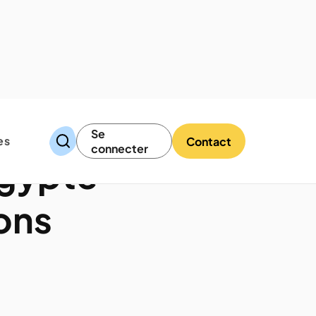
Se
es
Contact
connecter
Égypte
aons