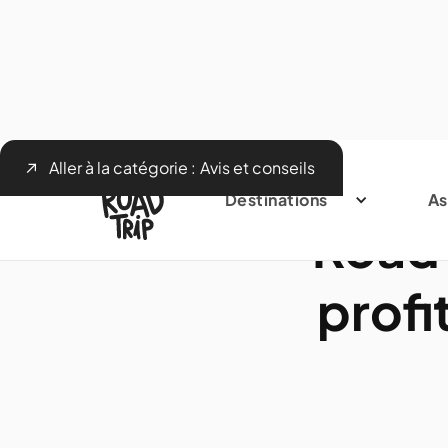
Aller à la catégorie :
Avis et conseils
Destinations
As
Road 
profi