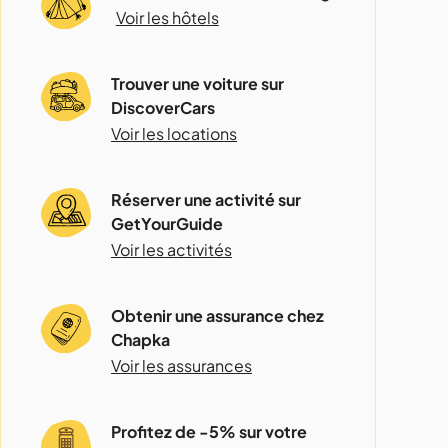
Voir les hôtels
Trouver une voiture sur
DiscoverCars
Voir les locations
Réserver une activité sur
GetYourGuide
Voir les activités
Obtenir une assurance chez
Chapka
Voir les assurances
Profitez de -5% sur votre