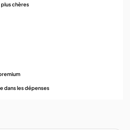
s plus chères
n premium
re dans les dépenses