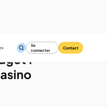
Se
es
Contact
connecter
dget :
casino