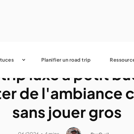
Avis et conseils
tuces
Planifier un road trip
Ressourc
trip luxe à petit bu
ter de l'ambiance 
sans jouer gros
06/2026
4 mins
•