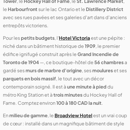
Tower
, le
Hockey Hall of Fame
, le
St. Lawrence Market
,
le
Harbourfront
sur le lac Ontario et le
Distillery District
avec ses rues pavées et ses galeries d'art dans d'anciens
entrepôts victoriens.
Pour les
petits budgets
, l'
Hotel Victoria
est une pépite :
niché dans un bâtiment historique de
1909
, le premier
édifice ignifugé construit après le
Grand Incendie de
Toronto de 1904
—, ce boutique-hôtel de
56 chambres
a
gardé ses
murs de marbre d'origine
, ses
moulures
et ses
parquets en bois massif
, le tout avec un décor
contemporain soigné. Il est à
une minute à pied
du
métro King Station et à
trois minutes
du Hockey Hall of
Fame. Comptez environ
100 à 180 CAD la nuit
.
En
milieu de gamme
, le
Broadview Hotel
est un vrai coup
de cœur : installé dans un magnifique bâtiment de style