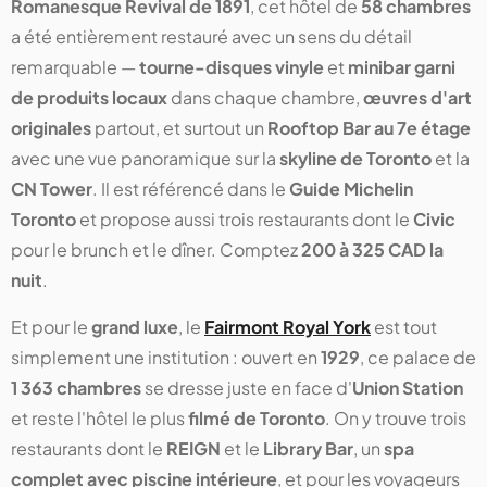
Romanesque Revival de 1891
, cet hôtel de
58 chambres
a été entièrement restauré avec un sens du détail
remarquable —
tourne-disques vinyle
et
minibar garni
de produits locaux
dans chaque chambre,
œuvres d'art
originales
partout, et surtout un
Rooftop Bar au 7e étage
avec une vue panoramique sur la
skyline de Toronto
et la
CN Tower
. Il est référencé dans le
Guide Michelin
Toronto
et propose aussi trois restaurants dont le
Civic
pour le brunch et le dîner. Comptez
200 à 325 CAD la
nuit
.
Et pour le
grand luxe
, le
Fairmont Royal York
est tout
simplement une institution : ouvert en
1929
, ce palace de
1 363 chambres
se dresse juste en face d'
Union Station
et reste l'hôtel le plus
filmé de Toronto
. On y trouve trois
restaurants dont le
REIGN
et le
Library Bar
, un
spa
complet avec piscine intérieure
, et pour les voyageurs