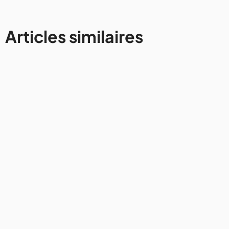
Articles similaires
Autres destinations
Road trip en Algérie : ce qu'il
faut savoir avant de louer une