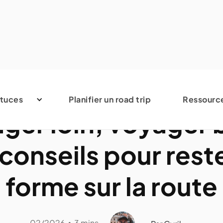
Avis et conseils
tuces
Planifier un road trip
Ressourc
ger loin, voyager b
conseils pour rest
forme sur la route
02/2026
3 mins
•