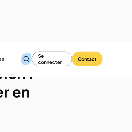
Se
es
Contact
connecter
ien :
er en