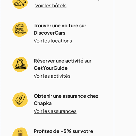
Voir les hôtels
Trouver une voiture sur
DiscoverCars
Voir les locations
Réserver une activité sur
GetYourGuide
Voir les activités
Obtenir une assurance chez
Chapka
Voir les assurances
Profitez de -5% sur votre