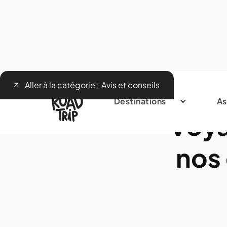
Aller à la catégorie :
Avis et conseils
Destinations
As
Voya
nos 