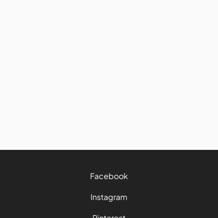
Avis et conseils
Road trip : comment bien
manger et garder ses bonnes
habitudes sur la route
27/7/2026
4 mins
Facebook
Instagram
Pinterest