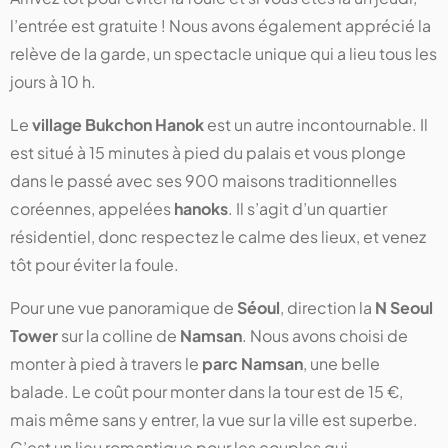
l’entrée est gratuite ! Nous avons également apprécié la
relève de la garde, un spectacle unique qui a lieu tous les
jours à 10 h.
Le
village Bukchon Hanok
est un autre incontournable. Il
est situé à 15 minutes à pied du palais et vous plonge
dans le passé avec ses 900 maisons traditionnelles
coréennes, appelées
hanoks
. Il s’agit d’un quartier
résidentiel, donc respectez le calme des lieux, et venez
tôt pour éviter la foule.
Pour une vue panoramique de
Séoul
, direction la
N Seoul
Tower
sur la colline de
Namsan
. Nous avons choisi de
monter à pied à travers le
parc Namsan
, une belle
balade. Le coût pour monter dans la tour est de 15 €,
mais même sans y entrer, la vue sur la ville est superbe.
C’est un lieu romantique pour les couples qui