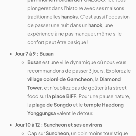
plongerez dans l'histoire avec ses maisons
traditionnelles
hanoks
. C'est aussi l'occasion
de passer une nuit dans un
hanok
, une
expérience à ne pas manquer, même si le
confort peut être basique !
Jour 7 à 9 : Busan
Busan
est une ville dynamique où nous vous
recommandons de passer 3 jours. Explorez le
village coloré de Gamcheon
, la
Diamond
Tower
, et n’oubliez pas de goûter à la street
food sur la
place BIFF
. Pour une pause nature,
la
plage de Songdo
et le
temple Haedong
Yonggungsa
valent le détour.
Jour 10 à 12 : Suncheon et ses environs
Cap sur
Suncheon
, un coin moins touristique