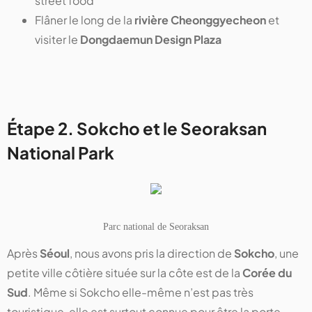
street food
Flâner le long de la
rivière Cheonggyecheon
et
visiter le
Dongdaemun Design Plaza
Étape 2. Sokcho et le Seoraksan
National Park
Parc national de Seoraksan
Après
Séoul
, nous avons pris la direction de
Sokcho
, une
petite ville côtière située sur la côte est de la
Corée du
Sud
. Même si Sokcho elle-même n’est pas très
touristique, elle est surtout connue pour être la porte