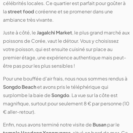
célébrités locales. Ce quartier est parfait pour goûter à
la
street food
coréenne et se promener dans une
ambiance très vivante.
Juste à côté, le
Jagalchi Market
, le plus grand marché aux
poissons de Corée, vaut le détour. Vous y choisissez
votre poisson, qui est ensuite cuisiné sur place au
premier étage, une expérience authentique mais peut-
être pas pour les plus sensibles !
Pour une bouffée d'air frais, nous nous sommes rendus à
Songdo Beach
et avons pris le téléphérique qui
surplombe la baie de
Songdo
. La vue sur la côte est
magnifique, surtout pour seulement 8 € par personne (10
€ aller-retour).
Enfin, nous avons terminé notre visite de
Busan
par le
temple Haedong Yonggungsa
, situé en bord de mer. Ce