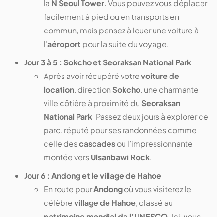
la
N Seoul Tower
. Vous pouvez vous déplacer
facilement à pied ou en transports en
commun, mais pensez à louer une voiture à
l'
aéroport
pour la suite du voyage.
Jour 3 à 5 : Sokcho et Seoraksan National Park
Après avoir récupéré votre
voiture de
location
, direction
Sokcho
, une charmante
ville côtière à proximité du
Seoraksan
National Park
. Passez deux jours à explorer ce
parc, réputé pour ses randonnées comme
celle des
cascades
ou l’impressionnante
montée vers
Ulsanbawi Rock
.
Jour 6 : Andong et le village de Hahoe
En route pour
Andong
où vous visiterez le
célèbre
village de Hahoe
, classé au
patrimoine mondial de l’UNESCO
. Ici, vous