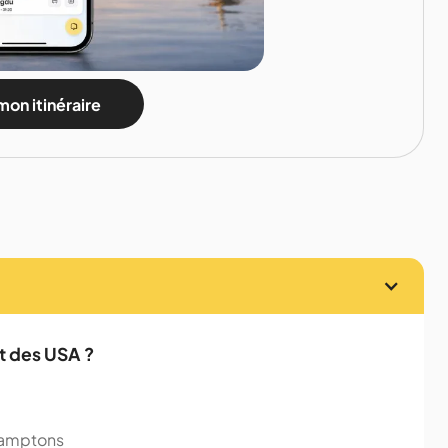
mon itinéraire
st des USA ?
 Hamptons