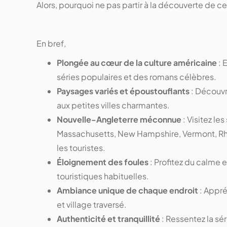
Alors, pourquoi ne pas partir à la découverte de c
En bref,
Plongée au cœur de la culture américaine
: 
séries populaires et des romans célèbres.
Paysages variés et époustouflants
: Découvr
aux petites villes charmantes.
Nouvelle-Angleterre méconnue
: Visitez le
Massachusetts, New Hampshire, Vermont, Rho
les touristes.
Éloignement des foules
: Profitez du calme e
touristiques habituelles.
Ambiance unique de chaque endroit
: Appré
et village traversé.
Authenticité et tranquillité
: Ressentez la sér