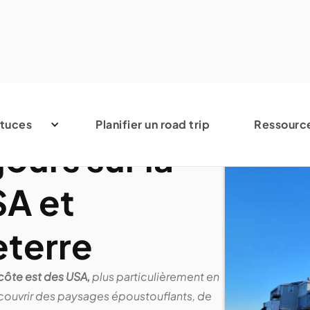
tuces
Planifier un road trip
Ressourc
jours sur la
SA et
terre
côte est des USA,
plus particulièrement en
écouvrir des paysages époustouflants, de