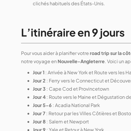
clichés habituels des États-Unis.
L’itinéraire en 9 jours
Pour vous aider à planifier votre
road trip sur la cô
notre voyage en
Nouvelle-Angleterre
. Voici un a
Jour 1
: Arrivée à New York et Route vers les
Jour 2
: Ferry vers le Connecticut et Découve
Jour 3
: Cape Cod et Provincetown
Jour 4
: Route vers le Maine et Dégustation 
Jour 5-6
: Acadia National Park
Jour 7
: Retour par les Villes Côtières et Bost
Jour 8
: Salem et Newport
Jour 9
: Yale et Retour à New York