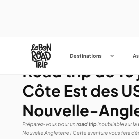
Destinations
As
Road trip de 10 
Côte Est des U
Nouvelle-Angle
Préparez-vous pour un
road trip
inoubliable sur la
Nouvelle Angleterre ! Cette aventure vous fera d