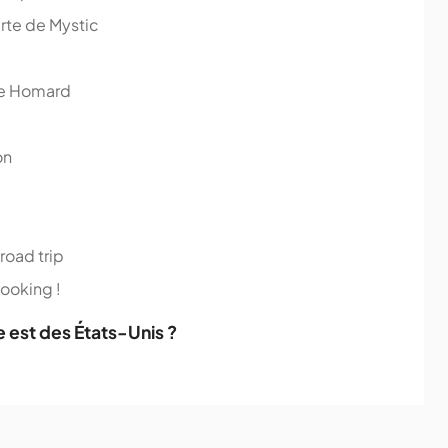
erte de Mystic
 de Homard
on
road trip
Booking !
e est des États-Unis ?