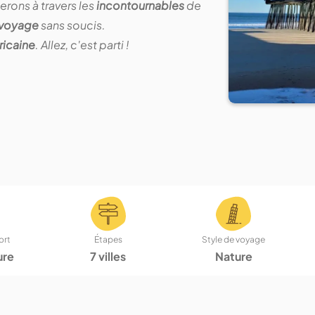
erons à travers les
incontournables
de
voyage
sans soucis.
ricaine
. Allez, c'est parti !
ort
Étapes
Style de voyage
ure
7 villes
Nature