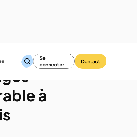
Se
es
Contact
connecter
ages
rable à
is