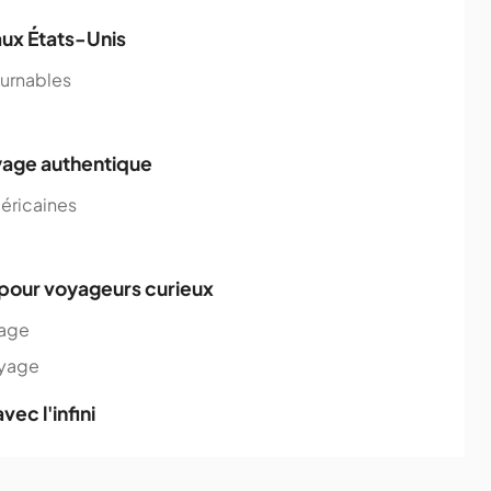
aux États-Unis
ournables
oyage authentique
méricaines
 pour voyageurs curieux
yage
oyage
vec l'infini