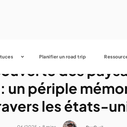
États-Unis
tuces
Planifier un road trip
Ressourc
ouverte des pays
 : un périple mémo
ravers les états-un
06/2025
8 mins
•