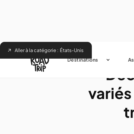
Aller à la catégorie :
États-Unis
Destinations
As
Déc
variés
t