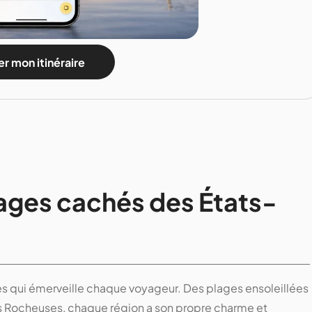
r mon itinéraire
ages cachés des États-
es qui émerveille chaque voyageur. Des plages ensoleillées
 Rocheuses, chaque région a son propre charme et