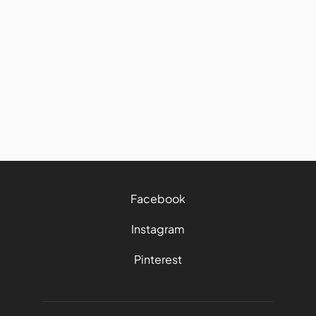
Road trip : comment bien
manger et garder ses bonnes
habitudes sur la route
27/7/2026
4 mins
Facebook
Instagram
Pinterest