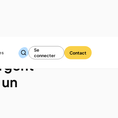
Se
es
Contact
connecter
rgent
 un