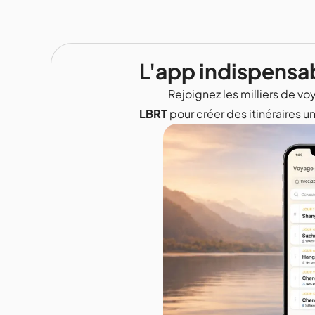
L'app indispensa
Rejoignez les milliers de voy
LBRT
pour créer des itinéraires u