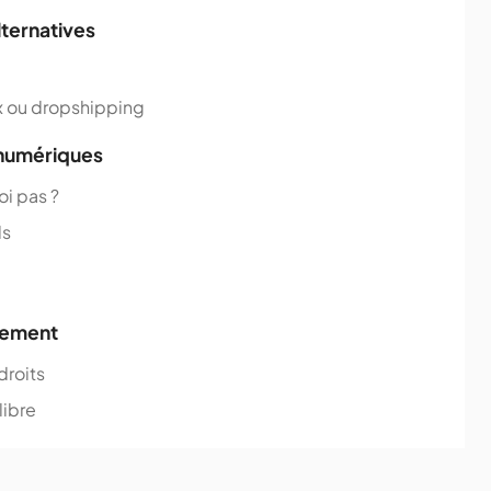
lternatives
ux ou dropshipping
 numériques
oi pas ?
ls
nement
droits
libre