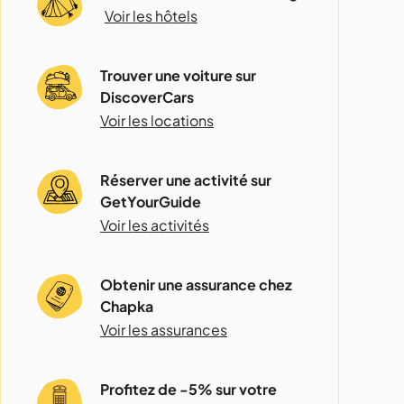
Voir les hôtels
Trouver une voiture sur
DiscoverCars
Voir les locations
Réserver une activité sur
GetYourGuide
Voir les activités
Obtenir une assurance chez
Chapka
Voir les assurances
Profitez de -5% sur votre