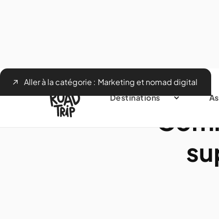
Aller à la catégorie :
Marketing et nomad digital
Destinations
As
Comm
su