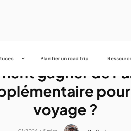
Marketing et nomad digital
tuces
Planifier un road trip
Ressourc
ent gagner de l'a
pplémentaire pour
voyage ?
01/2026
5 mins
•