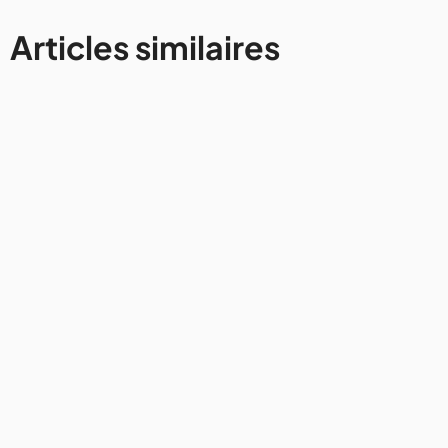
Articles similaires
Avis et conseils
Comment rester connecté à
Internet lors d'un voyage en van
31/7/2026