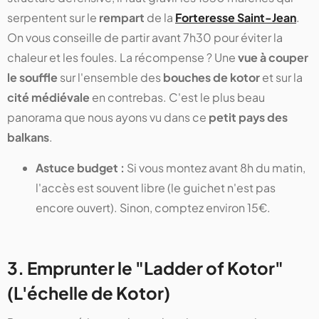
serpentent sur le
rempart
de la
Forteresse Saint-Jean
.
On vous conseille de partir avant 7h30 pour éviter la
chaleur et les foules. La récompense ? Une
vue à couper
le souffle
sur l'ensemble des
bouches de kotor
et sur la
cité médiévale
en contrebas. C'est le plus beau
panorama que nous ayons vu dans ce
petit pays des
balkans
.
Astuce budget :
Si vous montez avant 8h du matin,
l'accès est souvent libre (le guichet n'est pas
encore ouvert). Sinon, comptez environ 15€.
3. Emprunter le "Ladder of Kotor"
(L'échelle de Kotor)