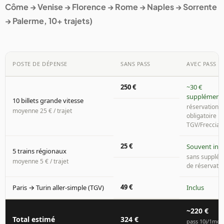
Côme → Venise → Florence → Rome → Naples → Sorrente
→ Palerme, 10+ trajets)
POSTE DE DÉPENSE
SANS PASS
AVEC PASS
250 €
~30 €
supplément
10 billets grande vitesse
réservation
moyenne 25 € / trajet
obligatoire
TGV/Frecciar
25 €
Souvent incl
5 trains régionaux
sans supplé
moyenne 5 € / trajet
de réservati
49 €
Paris → Turin aller-simple (TGV)
Inclus
~220 €
Total estimé
324 €
pass 10j/1moi