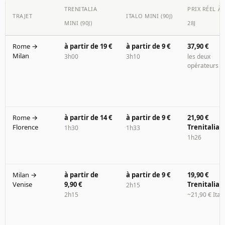
TRENITALIA
PRIX RÉEL À
TRAJET
ITALO MINI (90J)
MINI (90J)
28J
Rome →
à partir de 19 €
à partir de 9 €
37,90 €
Milan
3h00
3h10
les deux
opérateurs
Rome →
à partir de 14 €
à partir de 9 €
21,90 €
Florence
Trenitalia
1h30
1h33
1h26
Milan →
à partir de
à partir de 9 €
19,90 €
Venise
9,90 €
Trenitalia
2h15
2h15
~21,90 € Ital