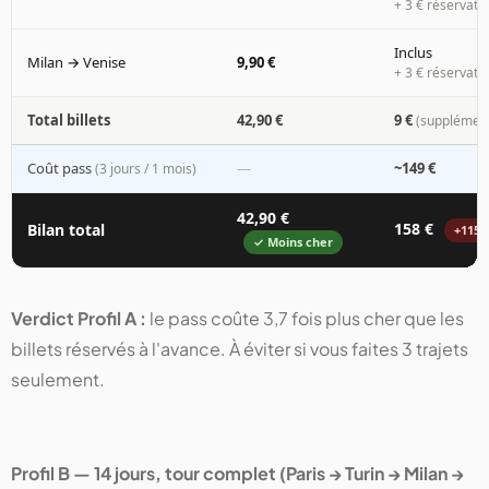
+ 3 € réservati
Inclus
Milan → Venise
9,90 €
+ 3 € réservati
Total billets
42,90 €
9 €
(supplémen
Coût pass
—
~149 €
(3 jours / 1 mois)
42,90 €
158 €
Bilan total
+115 
✓ Moins cher
Verdict Profil A :
le pass coûte 3,7 fois plus cher que les
billets réservés à l'avance. À éviter si vous faites 3 trajets
seulement.
Profil B — 14 jours, tour complet (Paris → Turin → Milan →