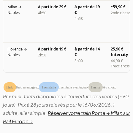
Milan →
à partir de 29 €
à partir de 19
~59,90 €
Naples
€
4h50
2nde classe
4h58
Florence →
à partir de 19 €
à partir de 14
25,90 €
Naples
€
Intercity
2h58
3h00
44,90 €
Frecciarossa
Italo
Italo avantageux
Trenitalia
Trenitalia avantageux
Parité
Au choix
Prix mini-tarifs disponibles à l'ouverture des ventes (~90
jours). Prix à 28 jours relevés pour le 16/06/2026, 1
adulte, aller simple.
Réserver votre train Rome → Milan sur
Rail Europe →