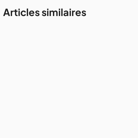
Articles similaires
Monténégro
Visiter Cetinje, capitale
historique du Montenegro : 11
choses à faire
4/3/2026