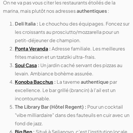
On ne va pas vous citer les restaurants étoilés de la
marina, mais plutôt nos adresses
authentiques
:
Deli Italia :
Le chouchou des équipages. Foncez sur
les croissants au prosciutto/mozzarella pour un
petit-déjeuner de champion.
Ponta Veranda
:
Adresse familiale. Les meilleures
frites maison et un tzatziki ultra-frais.
Soul Casa
:
Un jardin caché servant des pizzas au
levain. Ambiance bohème assurée.
Konoba Bacchus
:
La taverne
authentique
par
excellence. Le bar grillé (
brancin
) à l'ail est un
incontournable.
The Library Bar (Hôtel Regent) :
Pour un cocktail
"vibe milliardaire" dans des fauteuils en cuir avec un
fond de jazz.
Big Ben
:
Situé à Seljanovo, c'est l'institution locale