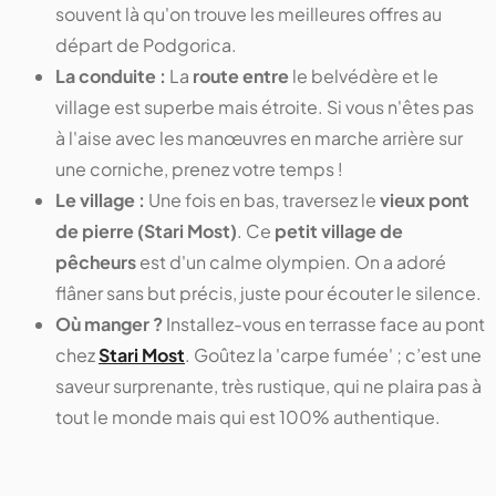
souvent là qu'on trouve les meilleures offres au
départ de Podgorica.
La conduite :
La
route entre
le belvédère et le
village est superbe mais étroite. Si vous n'êtes pas
à l'aise avec les manœuvres en marche arrière sur
une corniche, prenez votre temps !
Le village :
Une fois en bas, traversez le
vieux pont
de pierre (Stari Most)
. Ce
petit village de
pêcheurs
est d'un calme olympien. On a adoré
flâner sans but précis, juste pour écouter le silence.
Où manger ?
Installez-vous en terrasse face au pont
chez
Stari Most
. Goûtez la 'carpe fumée' ; c’est une
saveur surprenante, très rustique, qui ne plaira pas à
tout le monde mais qui est 100% authentique.