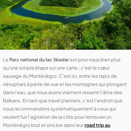
Le
Parc national du lac Skadar
est pour nous bien plus
qu'une simple étape sur une carte ; c'est le cœur
sauvage du Monténégro. C'est ici, entre les tapis de
nénuphars à perte de vue et les montagnes qui plongent
dans l'eau, que nous avons vraiment ressenti l'âme des
Balkans. En tant que travel planners, c'est l'endroit que
nous recommandons systématiquement à ceux qui
veulent fuir l'agitation de la côte pour retrouver un
Monténégro brut et sincère dans leur
road trip au