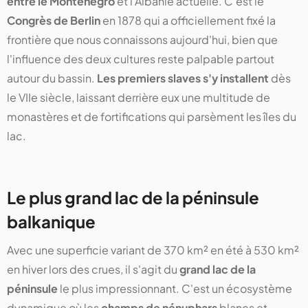
entre le Monténégro
et l'Albanie actuelle. C'est le
Congrès de Berlin
en 1878 qui a officiellement fixé la
frontière que nous connaissons aujourd'hui, bien que
l'influence des deux cultures reste palpable partout
autour du bassin.
Les premiers slaves s'y installent
dès
le VIIe siècle, laissant derrière eux une multitude de
monastères et de fortifications qui parsèment les îles du
lac.
Le plus grand lac de la péninsule
balkanique
Avec une superficie variant de 370 km² en été à 530 km²
en hiver lors des crues, il s'agit du
grand lac de la
péninsule
le plus impressionnant. C'est un écosystème
dynamique où les
champs de nénuphars
blancs et