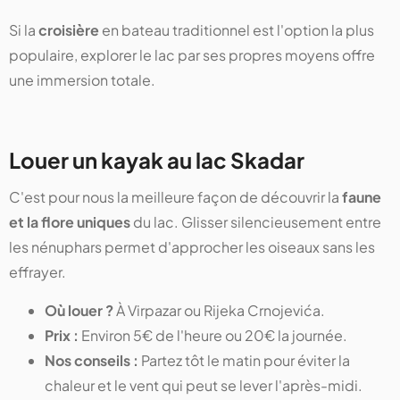
Si la
croisière
en bateau traditionnel est l'option la plus
populaire, explorer le lac par ses propres moyens offre
une immersion totale.
Louer un kayak au lac Skadar
C'est pour nous la meilleure façon de découvrir la
faune
et la flore uniques
du lac. Glisser silencieusement entre
les nénuphars permet d'approcher les oiseaux sans les
effrayer.
Où louer ?
À Virpazar ou Rijeka Crnojevića.
Prix :
Environ 5€ de l'heure ou 20€ la journée.
Nos conseils :
Partez tôt le matin pour éviter la
chaleur et le vent qui peut se lever l'après-midi.