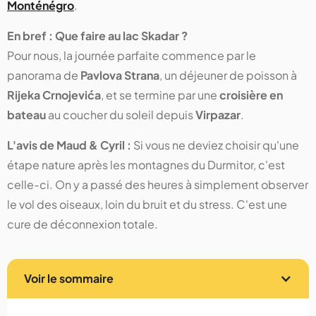
Monténégro
.
En bref : Que faire au lac Skadar ?
Pour nous, la journée parfaite commence par le
panorama de
Pavlova Strana
, un déjeuner de poisson à
Rijeka Crnojevića
, et se termine par une
croisière en
bateau
au coucher du soleil depuis
Virpazar
.
L'avis de Maud & Cyril :
Si vous ne deviez choisir qu'une
étape nature après les montagnes du Durmitor, c'est
celle-ci. On y a passé des heures à simplement observer
le vol des oiseaux, loin du bruit et du stress. C'est une
cure de déconnexion totale.
Voir le sommaire