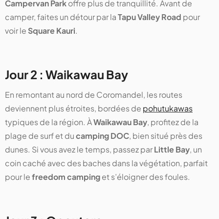
Campervan Park
offre plus de tranquillité. Avant de
camper, faites un détour par la
Tapu Valley Road
pour
voir le
Square Kauri
.
Jour 2 : Waikawau Bay
En remontant au nord de Coromandel, les routes
deviennent plus étroites, bordées de
pohutukawas
typiques de la région. À
Waikawau Bay
, profitez de la
plage de surf et du
camping DOC
, bien situé près des
dunes. Si vous avez le temps, passez par
Little Bay
, un
coin caché avec des baches dans la végétation, parfait
pour le
freedom camping
et s’éloigner des foules.