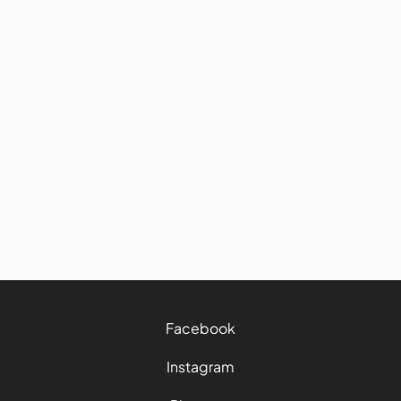
Autres destinations
Location de voiture en Islande :
guide complet pour votre road
trip
06/2026
15 mins
Facebook
Instagram