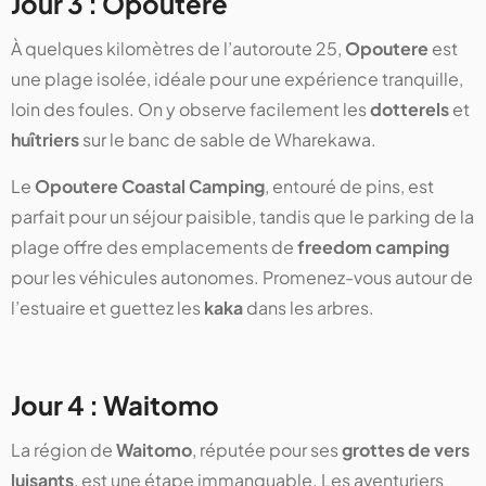
Jour 3 : Opoutere
À quelques kilomètres de l’autoroute 25,
Opoutere
est
une plage isolée, idéale pour une expérience tranquille,
loin des foules. On y observe facilement les
dotterels
et
huîtriers
sur le banc de sable de Wharekawa.
Le
Opoutere Coastal Camping
, entouré de pins, est
parfait pour un séjour paisible, tandis que le parking de la
plage offre des emplacements de
freedom camping
pour les véhicules autonomes. Promenez-vous autour de
l’estuaire et guettez les
kaka
dans les arbres.
Jour 4 : Waitomo
La région de
Waitomo
, réputée pour ses
grottes de vers
luisants
, est une étape immanquable. Les aventuriers