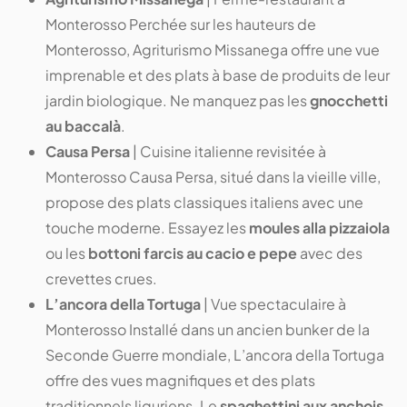
Monterosso Perchée sur les hauteurs de
Monterosso, Agriturismo Missanega offre une vue
imprenable et des plats à base de produits de leur
jardin biologique. Ne manquez pas les
gnocchetti
au baccalà
.
Causa Persa
| Cuisine italienne revisitée à
Monterosso Causa Persa, situé dans la vieille ville,
propose des plats classiques italiens avec une
touche moderne. Essayez les
moules alla pizzaiola
ou les
bottoni farcis au cacio e pepe
avec des
crevettes crues.
L’ancora della Tortuga
| Vue spectaculaire à
Monterosso Installé dans un ancien bunker de la
Seconde Guerre mondiale, L’ancora della Tortuga
offre des vues magnifiques et des plats
traditionnels liguriens. Le
spaghettini aux anchois