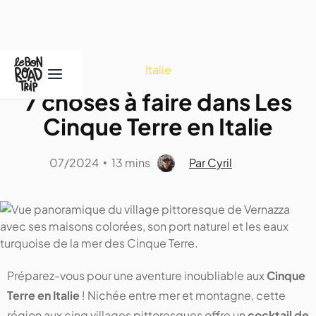
Italie
7 choses à faire dans Les
Cinque Terre en Italie
07/2024
13 mins
Par Cyril
•
Préparez-vous pour une aventure inoubliable aux
Cinque
Terre en Italie
! Nichée entre mer et montagne, cette
région aux cinq villages pittoresques offre un
cocktail de