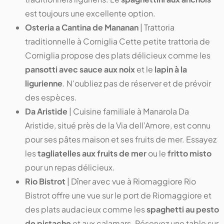
est toujours une excellente option.
Osteria a Cantina de Mananan
| Trattoria
traditionnelle à Corniglia Cette petite trattoria de
Corniglia propose des plats délicieux comme les
pansotti avec sauce aux noix
et le
lapin à la
ligurienne
. N'oubliez pas de réserver et de prévoir
des espèces.
Da Aristide
| Cuisine familiale à Manarola Da
Aristide, situé près de la Via dell’Amore, est connu
pour ses pâtes maison et ses fruits de mer. Essayez
les
tagliatelles aux fruits de mer
ou le
fritto misto
pour un repas délicieux.
Rio Bistrot
| Dîner avec vue à Riomaggiore Rio
Bistrot offre une vue sur le port de Riomaggiore et
des plats audacieux comme les
spaghetti au pesto
de pistache
et aux calamars. Réservez une table sur