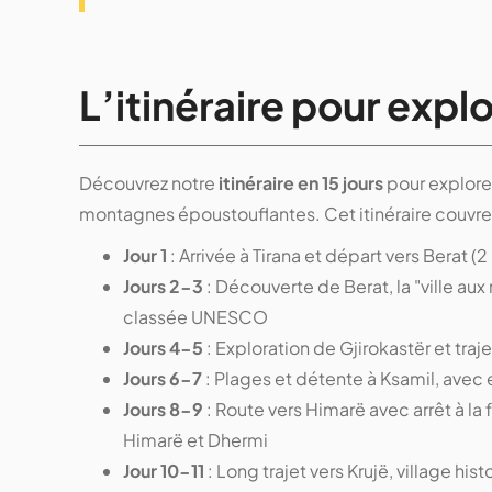
L’itinéraire pour explo
Découvrez notre
itinéraire en 15 jours
pour explorer
montagnes époustouflantes. Cet itinéraire couvre 
Jour 1
: Arrivée à Tirana et départ vers Berat (
Jours 2-3
: Découverte de Berat, la "ville aux 
classée UNESCO
Jours 4-5
: Exploration de Gjirokastër et trajet
Jours 6-7
: Plages et détente à Ksamil, avec 
Jours 8-9
: Route vers Himarë avec arrêt à l
Himarë et Dhermi
Jour 10-11
: Long trajet vers Krujë, village his