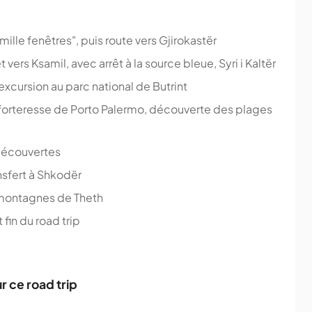
 mille fenêtres", puis route vers Gjirokastër
t vers Ksamil, avec arrêt à la source bleue, Syri i Kaltër
excursion au parc national de Butrint
a forteresse de Porto Palermo, découverte des plages
 découvertes
ansfert à Shkodër
 montagnes de Theth
 fin du road trip
 ce road trip