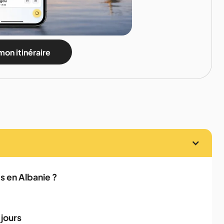
mon itinéraire
s en Albanie ?
 jours