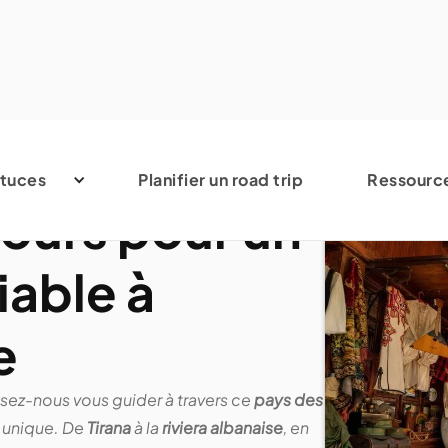
tuces
Planifier un road trip
Ressourc
 jours pour un
iable à
e
ssez-nous vous guider à travers ce
pays des
 unique. De
Tirana
à la
riviera albanaise
, en