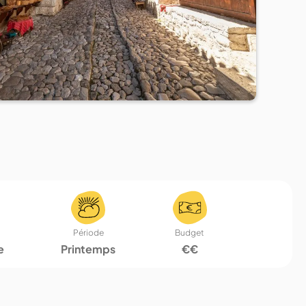
Période
Budget
e
Printemps
€€