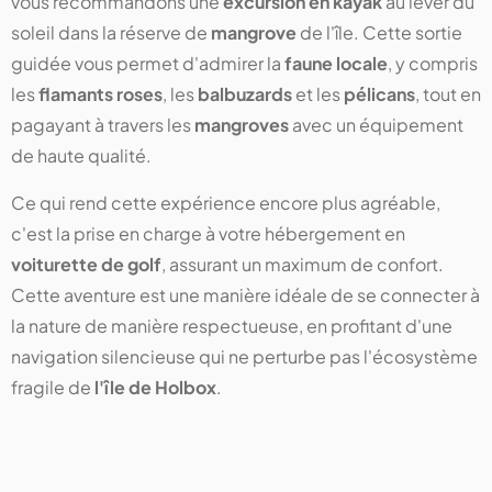
vous recommandons une
excursion en kayak
au lever du
soleil dans la réserve de
mangrove
de l'île. Cette sortie
guidée vous permet d'admirer la
faune locale
, y compris
les
flamants roses
, les
balbuzards
et les
pélicans
, tout en
pagayant à travers les
mangroves
avec un équipement
de haute qualité.
Ce qui rend cette expérience encore plus agréable,
c'est la prise en charge à votre hébergement en
voiturette de golf
, assurant un maximum de confort.
Cette aventure est une manière idéale de se connecter à
la nature de manière respectueuse, en profitant d'une
navigation silencieuse qui ne perturbe pas l'écosystème
fragile de
l'île de Holbox
.