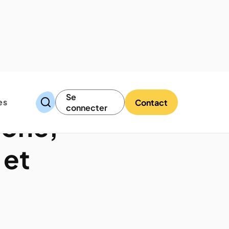
Se
es
Contact
connecter
érone,
 et