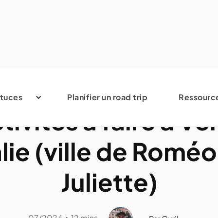
Italie
tuces
Planifier un road trip
Ressourc
tivités à faire à V
alie (ville de Roméo
Juliette)
07/2024
12 mins
•