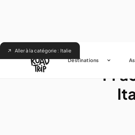
Aller à la catégorie :
Italie
Destinations
As
14 ac
It