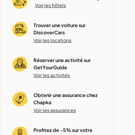
Voir les hôtels
Trouver une voiture sur
DiscoverCars
Voir les locations
Réserver une activité sur
GetYourGuide
Voir les activités
Obtenir une assurance chez
Chapka
Voir les assurances
Profitez de -5% sur votre