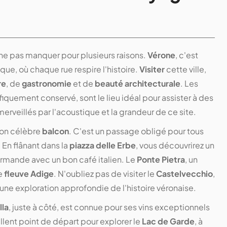
à ne pas manquer pour plusieurs raisons.
Vérone
, c'est
que, où chaque rue respire l'histoire.
Visiter
cette ville,
re
, de
gastronomie
et de
beauté architecturale
. Les
quement conservé, sont le lieu idéal pour assister à des
rveillés par l'acoustique et la grandeur de ce site.
son célèbre
balcon
. C'est un passage obligé pour tous
. En flânant dans la
piazza delle Erbe
, vous découvrirez un
rmande avec un bon café italien. Le
Ponte Pietra
, un
le
fleuve Adige
. N'oubliez pas de visiter le
Castelvecchio
,
une exploration approfondie de l'histoire véronaise.
lla
, juste à côté, est connue pour ses vins exceptionnels
lent point de départ pour explorer le
Lac de Garde
, à