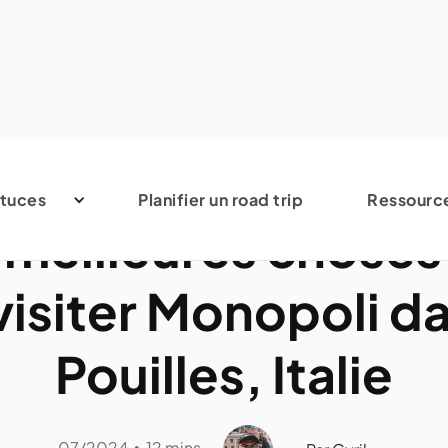
Italie
tuces
Planifier un road trip
Ressourc
 meilleures choses 
visiter Monopoli da
Pouilles, Italie
07/2024
12 mins
•