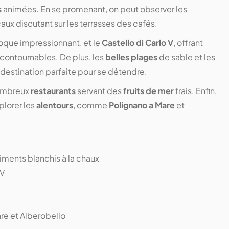
s
animées. En se promenant, on peut observer les
caux discutant sur les terrasses des cafés.
roque impressionnant, et le
Castello di Carlo V
, offrant
ncontournables. De plus, les
belles plages
de sable et les
 destination parfaite pour se détendre.
nombreux
restaurants
servant des
fruits de mer
frais. Enfin,
plorer les
alentours
, comme
Polignano a Mare
et
timents blanchis à la chaux
 V
re et Alberobello