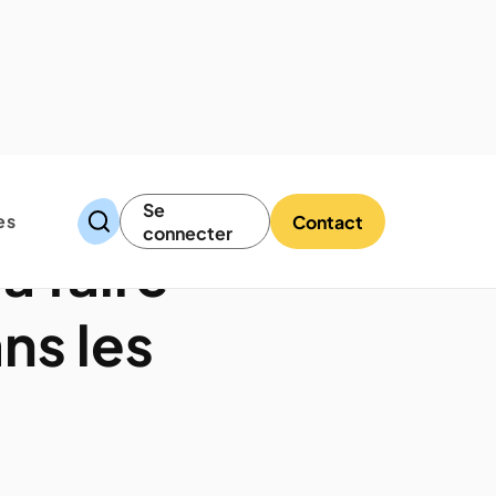
Se
es
Contact
connecter
à faire
ns les