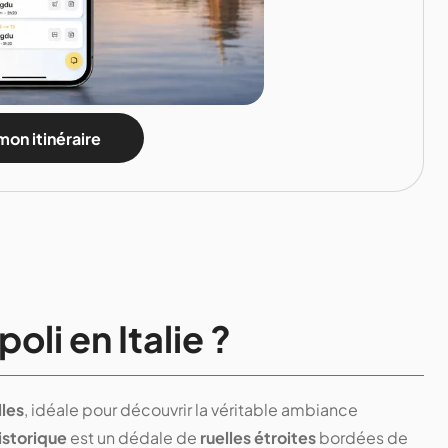
mon itinéraire
oli en Italie ?
lles
, idéale pour découvrir la véritable ambiance
istorique
est un dédale de
ruelles étroites
bordées de