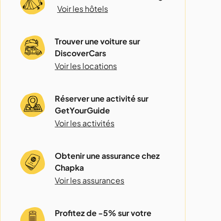
Voir les hôtels
Trouver une voiture sur
DiscoverCars
Voir les locations
Réserver une activité sur
GetYourGuide
Voir les activités
Obtenir une assurance chez
Chapka
Voir les assurances
Profitez de -5% sur votre